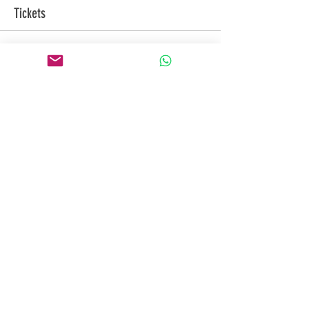
Tickets
Venta finalizada
Tipo de entrada
Entrada General
Precio
$ 0,00
Compartir este evento
Registrate y recibí
nuestro
newsletter