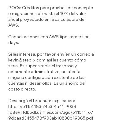
POCs: Créditos para pruebas de concepto
o migraciones de hasta el 10% del valor
anual proyectado en la calculadora de
AWS.
Capacitaciones con AWS tipo immersion
days.
Si les interesa, por favor, envíen un correo a
kevin@steplix.com
así les cuento cómo
sería. Es super simple el traspaso y
netamente administrativo, no afecta
ninguna configuración existente de las
cuentas ni desarrollos. Es un ahorro de
costo directo.
Descargá el brochure explicativo:
https://51151183-74e3-4a41-9038-
fd8e91fdb5df.usrfiles.com/ugd/511511_67
9dbaad3455478f903ab10830d19885.pdf