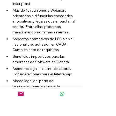
inscriptas) 
Más de 15 reuniones y Webinars 
orientados a difundir las novedades 
impositivas y legales que impactan al 
sector.  Entre ellas, podemos 
mencionar como temas salientes: 
Aspectos normativos de LEC a nivel 
nacional y su adhesión en CABA. 
Cumplimiento de requisitos
Beneficios impositivos para las 
empresas de Software en General 
Aspectos legales de índole laboral. 
Consideraciones para el teletrabajo 
Marco legal del pago de 
remuneraciones en moneda 
extranjera  
Más de 60 consultas gratuitas 
canalizadas de las empresas, a través 
del ecosistema y los asesores del 
espacio.