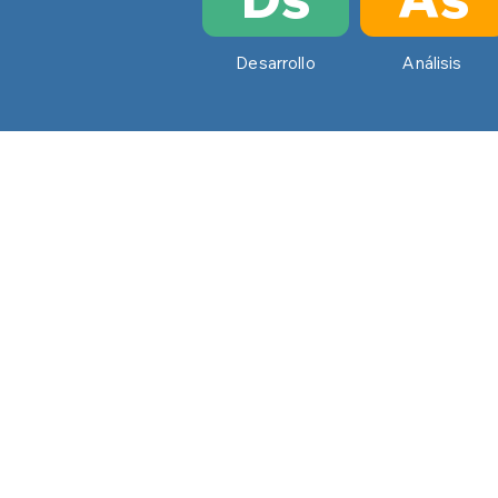
Desarrollo
Desarrollo
Análisis
Registrate y recibí
nuestro
newsletter