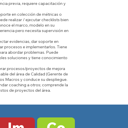
cia previa, requiere capacitación y
oporte en colección de métricas o
de realizar / ejecutar checklists bien
onoce el marco, modelo en su
eriencia pero necesita supervisión en
lectar evidencias, dar soporte en
̃ar procesos e implementarlos. Tiene
 para abordar problemas. Puede
bles soluciones y tiene conocimiento
iderar procesos/proyectos de mejora
able del área de Calidad (Gerente de
cesos Macros y conduce su despliegue.
ndar coaching a otros; comprende la
stos de proyectos del área.
Im
Co