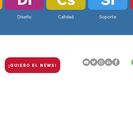
Diseño
Calidad
Soporte
¡QUIERO EL NEWS!
poloit@poloitbuenosaires.or