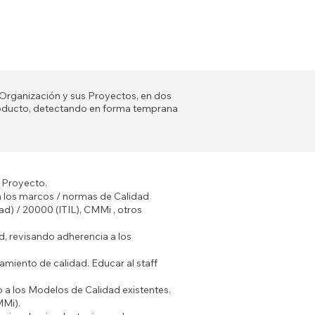
 Organización y sus Proyectos, en dos
roducto, detectando en forma temprana
n Proyecto.
a los marcos / normas de Calidad
ad) / 20000 (ITIL), CMMi , otros
d, revisando adherencia a los
amiento de calidad. Educar al staff
do a los Modelos de Calidad existentes.
MMi).