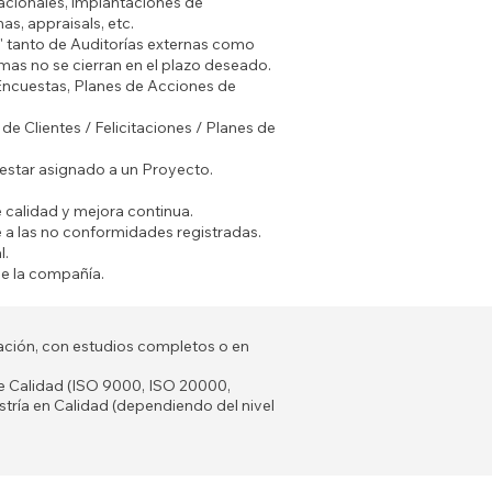
acionales, implantaciones de
s, appraisals, etc.
s" tanto de Auditorías externas como
mas no se cierran en el plazo deseado.
 (Encuestas, Planes de Acciones de
de Clientes / Felicitaciones / Planes de
estar asignado a un Proyecto.
 calidad y mejora continua.
e a las no conformidades registradas.
l.
 la compañía.
tación, con estudios completos o en
 de Calidad (ISO 9000, ISO 20000,
ría en Calidad (dependiendo del nivel