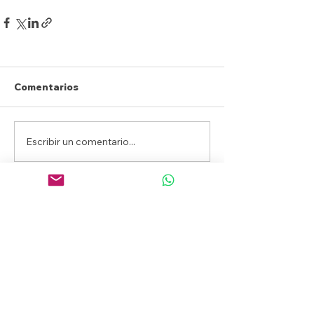
Comentarios
Escribir un comentario...
Registrate y recibí
nuestro
newsletter
¡QUIERO EL NEWS!